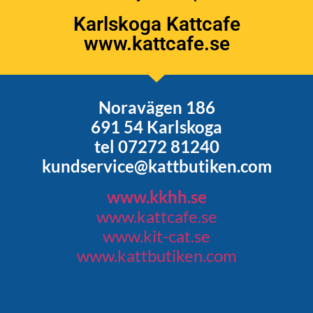
Karlskoga Kattcafe
www.kattcafe.se
Noravägen 186
691 54 Karlskoga
tel 07272 81240
kundservice@kattbutiken.com
www.kkhh.se
www.kattcafe.se
www.kit-cat.se
www.kattbutiken.com