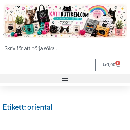
0
kr
0,00
Etikett: oriental