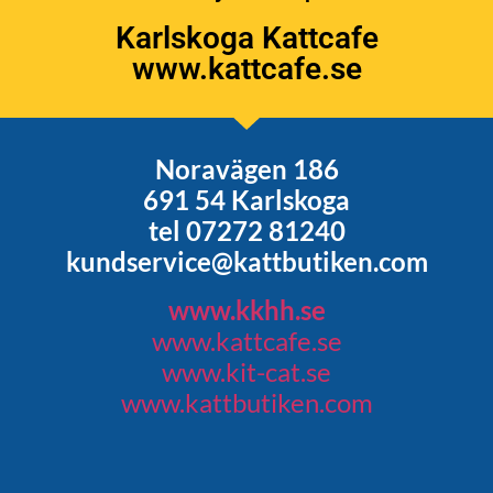
Karlskoga Kattcafe
www.kattcafe.se
Noravägen 186
691 54 Karlskoga
tel 07272 81240
kundservice@kattbutiken.com
www.kkhh.se
www.kattcafe.se
www.kit-cat.se
www.kattbutiken.com