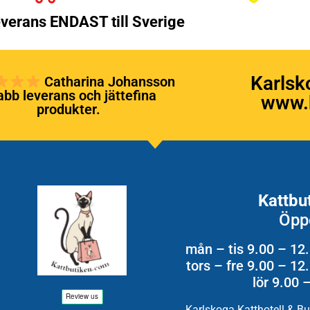
verans ENDAST till Sverige
Karlsk
Catharina Johansson
bb leverans och jättefina
www.k
produkter.
Kattbu
Öpp
mån – tis 9.00 – 12
tors – fre 9.00 – 1
lör 9.00 
Karlskoga Katthotell & B