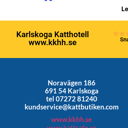
Le
Karlskoga Katthotell
Sna
www.kkhh.se
Noravägen 186
691 54 Karlskoga
tel 07272 81240
kundservice@kattbutiken.com
www.kkhh.se
www.kattcafe.se