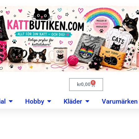
0
kr
0,00
al
Hobby
Kläder
Varumärken