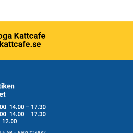
oga Kattcafe
attcafe.se
tiken
et
.00 14.00 – 17.30
2.00 14.00 – 17.30
– 12.00
utik AB – 559372-6887