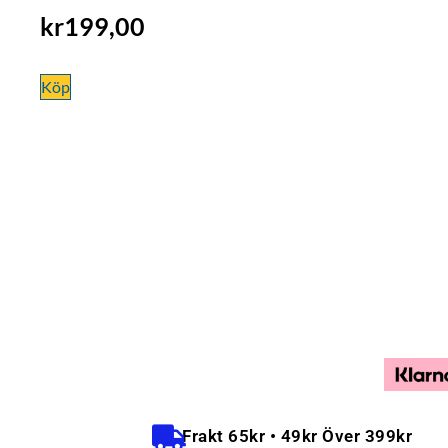
kr
199,00
Köp
Frakt 65kr • 49kr Över 399kr