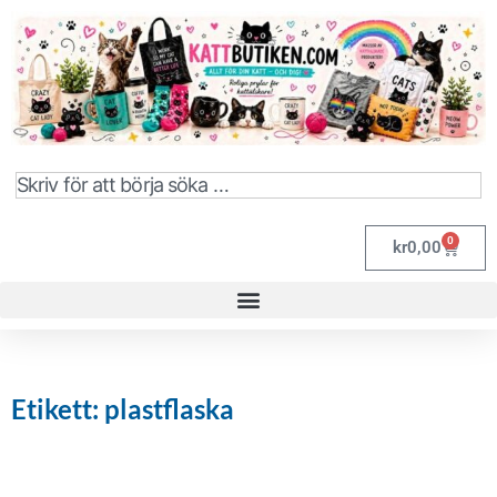
0
kr
0,00
Etikett: plastflaska