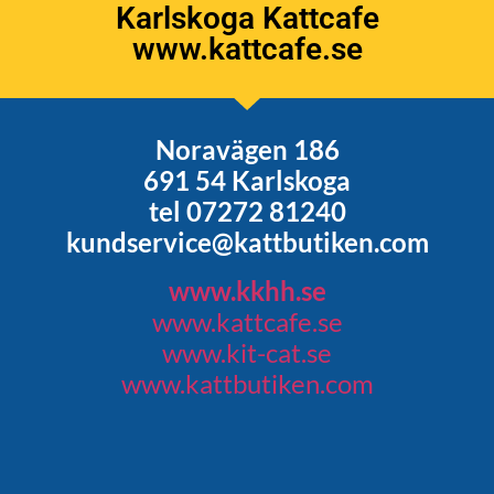
Karlskoga Kattcafe
www.kattcafe.se
Noravägen 186
691 54 Karlskoga
tel 07272 81240
kundservice@kattbutiken.com
www.kkhh.se
www.kattcafe.se
www.kit-cat.se
www.kattbutiken.com