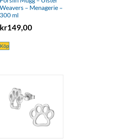
Weavers – Menagerie –
300 ml
kr
149,00
Köp