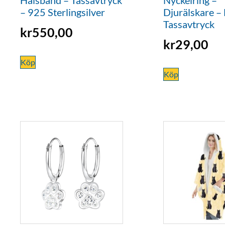
– 925 Sterlingsilver
Djurälskare – 
Tassavtryck
kr
550,00
kr
29,00
Köp
Köp