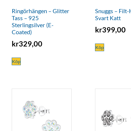
Ringörhängen – Glitter
Snuggs – Filt
Tass – 925
Svart Katt
Sterlingsilver (E-
kr
399,00
Coated)
kr
329,00
Köp
Köp