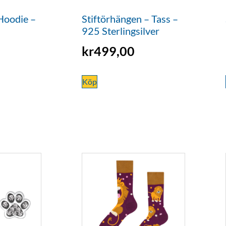
-Hoodie –
Stiftörhängen – Tass –
925 Sterlingsilver
kr
499,00
Köp