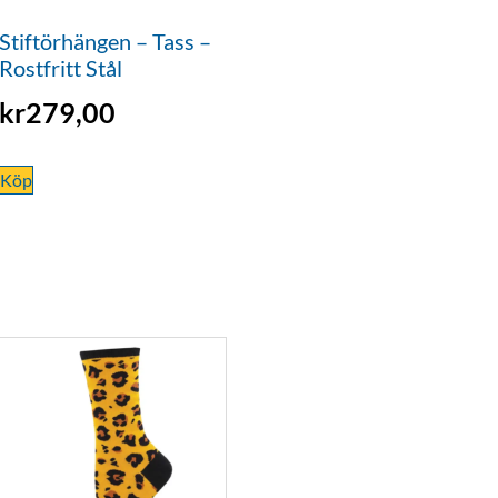
Stiftörhängen – Tass –
Rostfritt Stål
kr
279,00
Köp