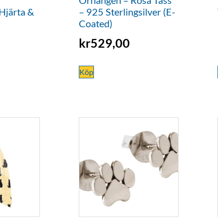
Hjärta &
– 925 Sterlingsilver (E-
Coated)
kr
529,00
Köp