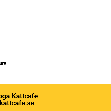
ure
oga Kattcafe
attcafe.se