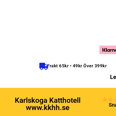
Frakt 65kr • 49kr Över 399kr
Le
Karlskoga Katthotell
Sna
www.kkhh.se