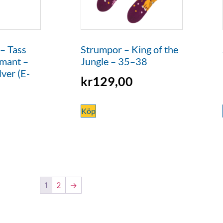
 – Tass
Strumpor – King of the
amant –
Jungle – 35–38
lver (E-
kr
129,00
Köp
1
2
→