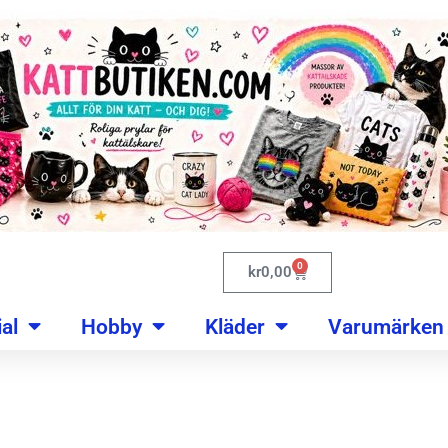
0
kr
0,00
al
Hobby
Kläder
Varumärken