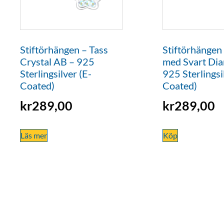
Stiftörhängen – Tass
Stiftörhängen
Crystal AB – 925
med Svart Di
Sterlingsilver (E-
925 Sterlingsi
Coated)
Coated)
kr
289,00
kr
289,00
Läs mer
Köp