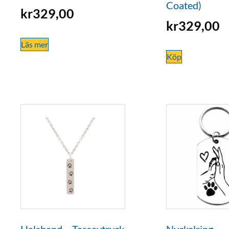
Coated)
kr
329,00
kr
329,00
Läs mer
Köp
Halsband – Tassavtryck
Nyckelring –