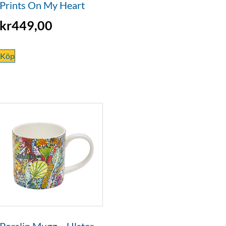
Prints On My Heart
kr
449,00
Köp
Porslin Mugg – Ulster