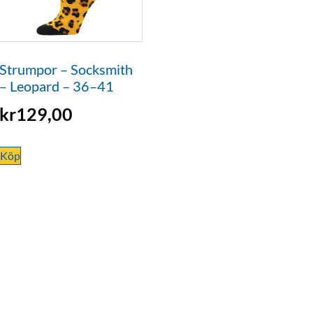
Strumpor – Socksmith
– Leopard – 36–41
kr
129,00
Köp