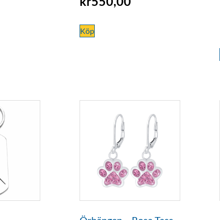
kr
550,00
Köp
Örhängen – Rosa Tass