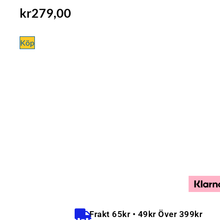
kr
279,00
Köp
Frakt 65kr • 49kr Över 399kr