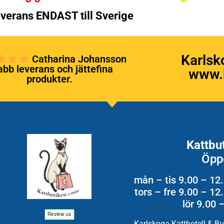
verans ENDAST till Sverige
Karlsk
Catharina Johansson
bb leverans och jättefina
www.k
produkter.
Kattbu
Öpp
mån – tis 9.00 – 12
tors – fre 9.00 – 1
lör 9.00 
Karlskoga Katthotell & B