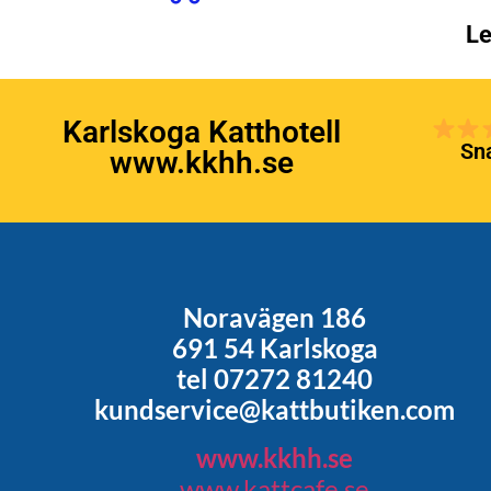
Le
Karlskoga Katthotell
Sna
www.kkhh.se
Noravägen 186
691 54 Karlskoga
tel 07272 81240
kundservice@kattbutiken.com
www.kkhh.se
www.kattcafe.se