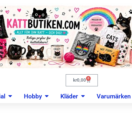
0
kr
0,00
al
Hobby
Kläder
Varumärken