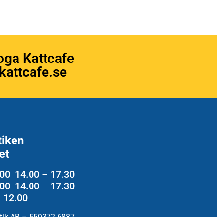
oga Kattcafe
attcafe.se
tiken
et
.00 14.00 – 17.30
2.00 14.00 – 17.30
– 12.00
utik AB – 559372-6887