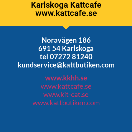
Karlskoga Kattcafe
www.kattcafe.se
Noravägen 186
691 54 Karlskoga
tel 07272 81240
kundservice@kattbutiken.com
www.kkhh.se
www.kattcafe.se
www.kit-cat.se
www.kattbutiken.com