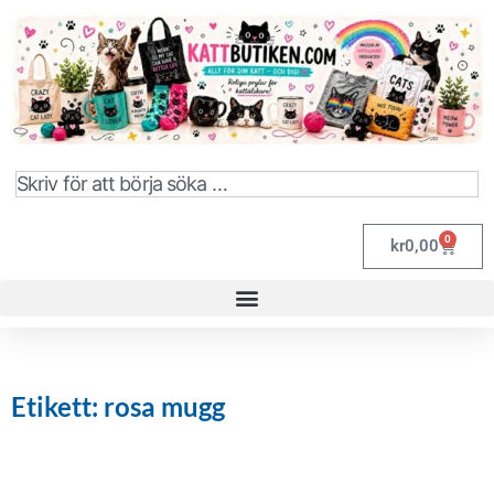
0
kr
0,00
Etikett: rosa mugg