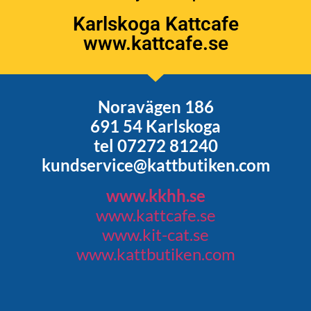
Karlskoga Kattcafe
www.kattcafe.se
Noravägen 186
691 54 Karlskoga
tel 07272 81240
kundservice@kattbutiken.com
www.kkhh.se
www.kattcafe.se
www.kit-cat.se
www.kattbutiken.com