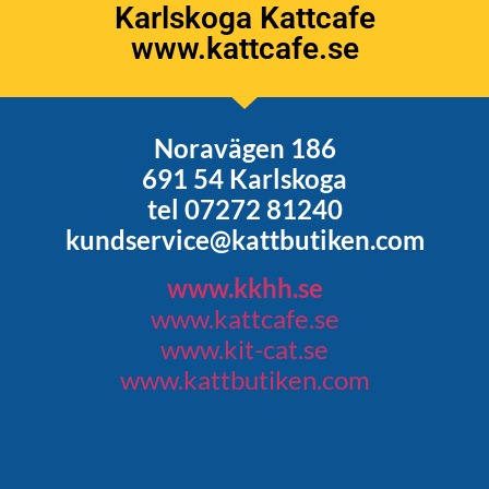
Karlskoga Kattcafe
www.kattcafe.se
Noravägen 186
691 54 Karlskoga
tel 07272 81240
kundservice@kattbutiken.com
www.kkhh.se
www.kattcafe.se
www.kit-cat.se
www.kattbutiken.com