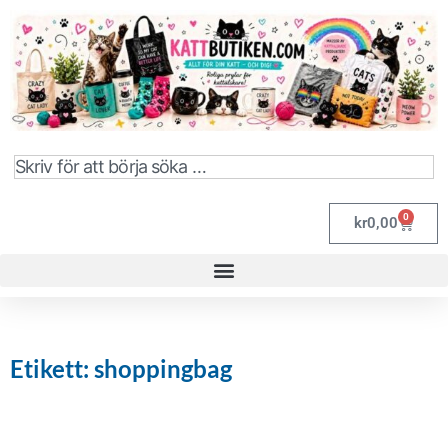
0
kr
0,00
Etikett: shoppingbag