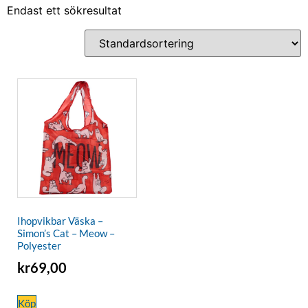
Endast ett sökresultat
Ihopvikbar Väska –
Simon’s Cat – Meow –
Polyester
kr
69,00
Köp