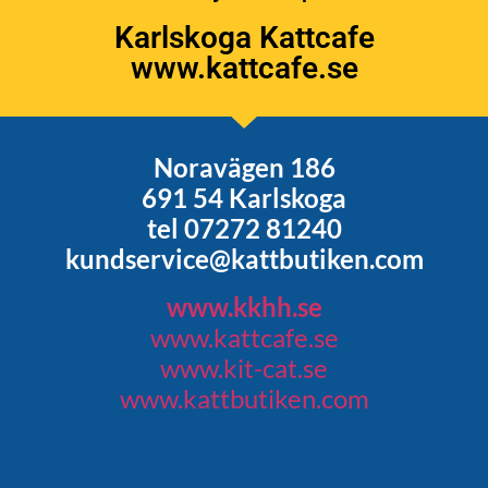
Karlskoga Kattcafe
www.kattcafe.se
Noravägen 186
691 54 Karlskoga
tel 07272 81240
kundservice@kattbutiken.com
www.kkhh.se
www.kattcafe.se
www.kit-cat.se
www.kattbutiken.com