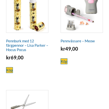
Pennburk med 12
Pennvässare – Meow
färgpennor – Lisa Parker –
kr
49,00
Hocus Pocus
kr
69,00
Köp
Köp