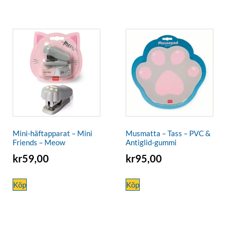
Mini-häftapparat – Mini
Musmatta – Tass – PVC &
Friends – Meow
Antiglid-gummi
kr
59,00
kr
95,00
Köp
Köp