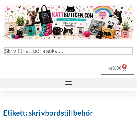
0
kr
0,00
Etikett: skrivbordstillbehör