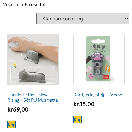
Visar alla 9 resultat
Handledsstöd – Slow
Korrigeringstejp – Meow
Rising – Söt PU Musmatta
kr
35,00
kr
69,00
Köp
Köp