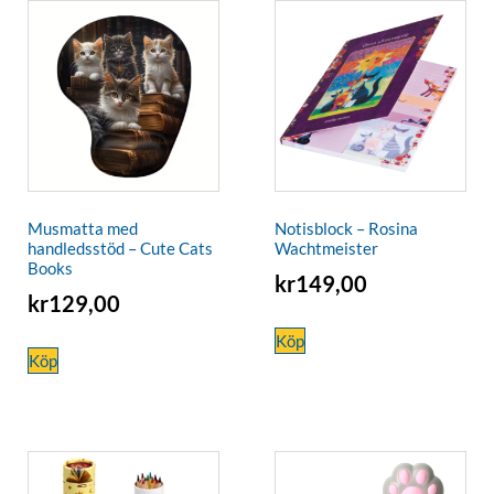
Musmatta med
Notisblock – Rosina
handledsstöd – Cute Cats
Wachtmeister
Books
kr
149,00
kr
129,00
Köp
Köp