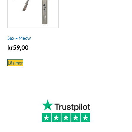
Sax – Meow
kr
59,00
Läs mer