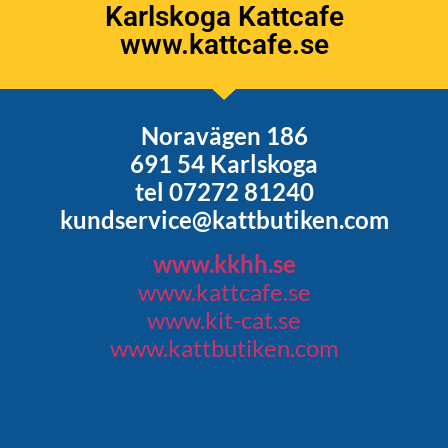
Karlskoga Kattcafe
www.kattcafe.se
Noravägen 186
691 54 Karlskoga
tel 07272 81240
kundservice@kattbutiken.com
www.kkhh.se
www.kattcafe.se
www.kit-cat.se
www.kattbutiken.com