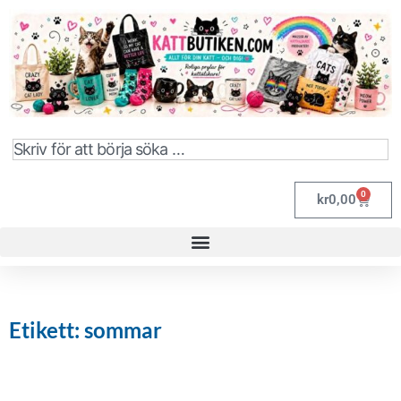
0
kr
0,00
Etikett: sommar