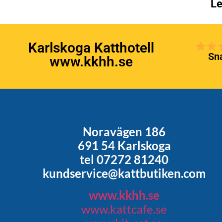
Le
Karlskoga Katthotell
Sna
www.kkhh.se
Noravägen 186
691 54 Karlskoga
tel 07272 81240
kundservice@kattbutiken.com
www.kkhh.se
www.kattcafe.se