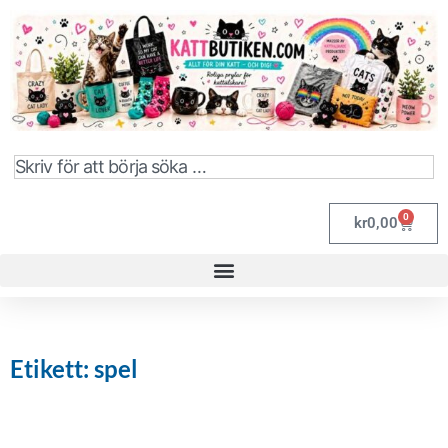
0
kr
0,00
Etikett: spel