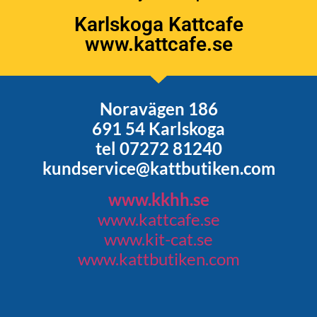
Karlskoga Kattcafe
www.kattcafe.se
Noravägen 186
691 54 Karlskoga
tel 07272 81240
kundservice@kattbutiken.com
www.kkhh.se
www.kattcafe.se
www.kit-cat.se
www.kattbutiken.com