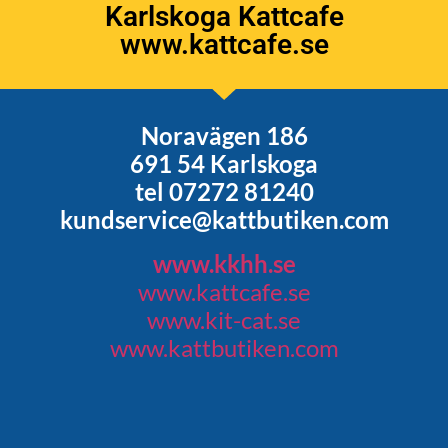
Karlskoga Kattcafe
www.kattcafe.se
Noravägen 186
691 54 Karlskoga
tel 07272 81240
kundservice@kattbutiken.com
www.kkhh.se
www.kattcafe.se
www.kit-cat.se
www.kattbutiken.com