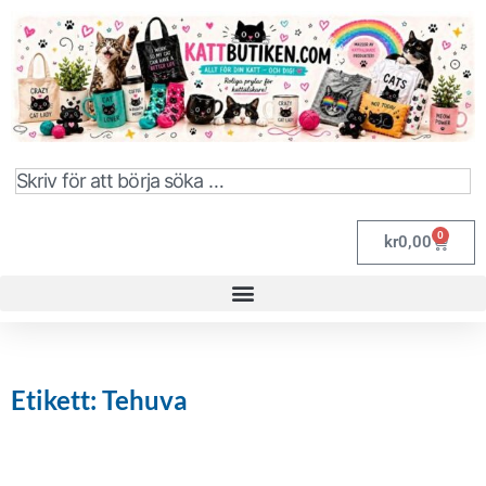
0
kr
0,00
Etikett: Tehuva