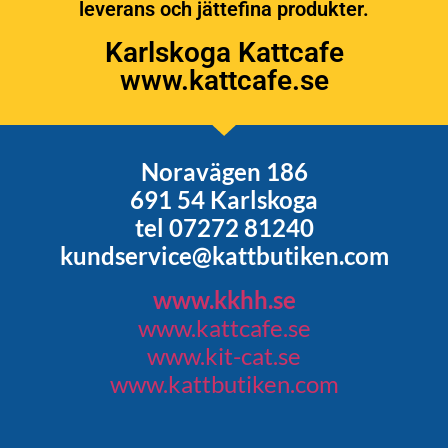
leverans och jättefina produkter.
Karlskoga Kattcafe
www.kattcafe.se
Noravägen 186
691 54 Karlskoga
tel 07272 81240
kundservice@kattbutiken.com
www.kkhh.se
www.kattcafe.se
www.kit-cat.se
www.kattbutiken.com