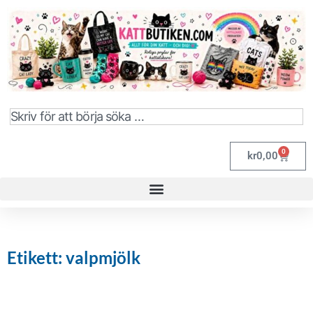
0
kr
0,00
Etikett: valpmjölk