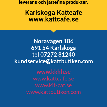
leverans och jättefina produkter.
Karlskoga Kattcafe
www.kattcafe.se
Noravägen 186
691 54 Karlskoga
tel 07272 81240
kundservice@kattbutiken.com
www.kkhh.se
www.kattcafe.se
www.kit-cat.se
www.kattbutiken.com