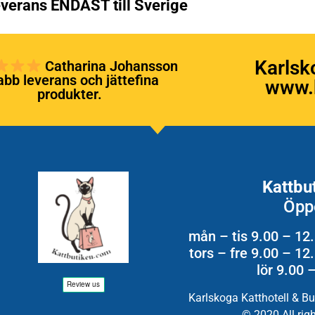
verans ENDAST till Sverige
Karlsk
Catharina Johansson
bb leverans och jättefina
www.k
produkter.
Kattbu
Öpp
mån – tis 9.00 – 12
tors – fre 9.00 – 1
lör 9.00 
Karlskoga Katthotell & B
© 2020 All rig