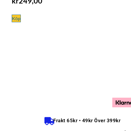
kr
249,00
Köp
Frakt 65kr • 49kr Över 399kr