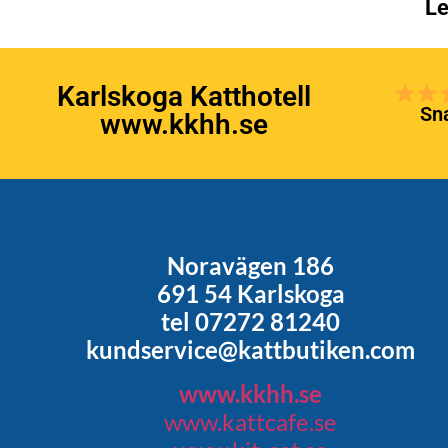
Le
Karlskoga Katthotell
Sna
www.kkhh.se
Noravägen 186
691 54 Karlskoga
tel 07272 81240
kundservice@kattbutiken.com
www.kkhh.se
www.kattcafe.se