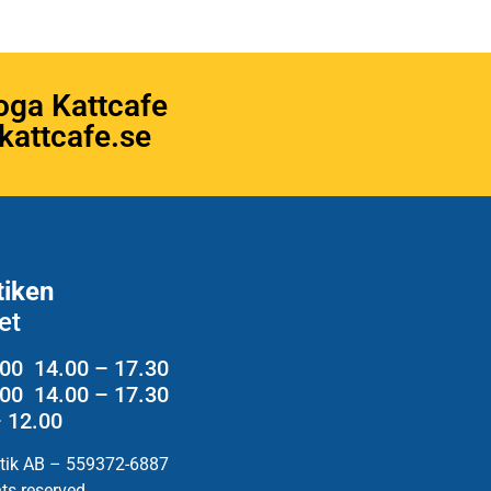
oga Kattcafe
attcafe.se
tiken
et
.00 14.00 – 17.30
2.00 14.00 – 17.30
– 12.00
utik AB – 559372-6887
hts reserved