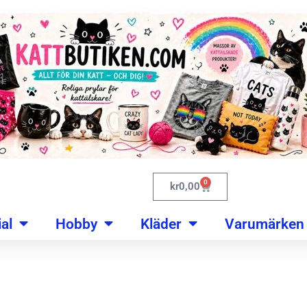
0
kr
0,00
al
Hobby
Kläder
Varumärken