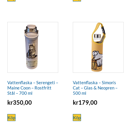
Vattenflaska – Serengeti –
Vattenflaska – Simon’s
Maine Coon – Rostfritt
Cat – Glas & Neopren –
Stål – 700 ml
500 ml
kr
350,00
kr
179,00
Köp
Köp