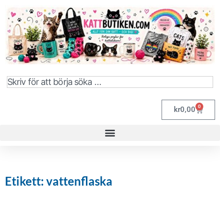
0
kr
0,00
Etikett: vattenflaska