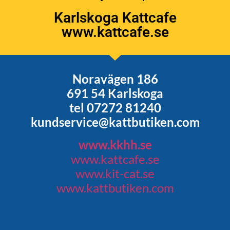
Karlskoga Kattcafe
www.kattcafe.se
Noravägen 186
691 54 Karlskoga
tel 07272 81240
kundservice@kattbutiken.com
www.kkhh.se
www.kattcafe.se
www.kit-cat.se
www.kattbutiken.com