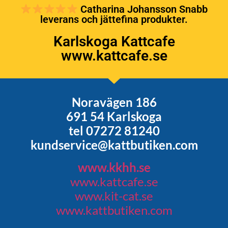
Catharina Johansson Snabb
leverans och jättefina produkter.
Karlskoga Kattcafe
www.kattcafe.se
Noravägen 186
691 54 Karlskoga
tel 07272 81240
kundservice@kattbutiken.com
www.kkhh.se
www.kattcafe.se
www.kit-cat.se
www.kattbutiken.com