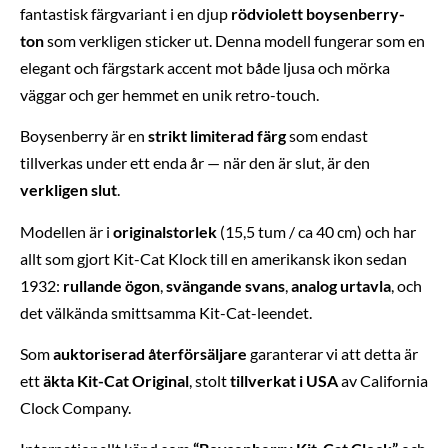
fantastisk färgvariant i en djup
rödviolett boysenberry-
ton
som verkligen sticker ut. Denna modell fungerar som en
elegant och färgstark accent mot både ljusa och mörka
väggar och ger hemmet en unik retro-touch.
Boysenberry är en
strikt limiterad färg
som endast
tillverkas under ett enda år — när den är slut, är den
verkligen slut
.
Modellen är i
originalstorlek
(15,5 tum / ca 40 cm) och har
allt som gjort Kit-Cat Klock till en amerikansk ikon sedan
1932:
rullande ögon
,
svängande svans
,
analog urtavla
, och
det välkända smittsamma Kit-Cat-leendet.
Som
auktoriserad återförsäljare
garanterar vi att detta är
ett
äkta Kit-Cat Original
, stolt
tillverkat i USA
av California
Clock Company.