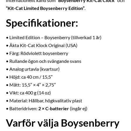
Internationellt känd som
“Boysenberry Kit-Cat Clock”
och
“Kit-Cat Limited Boysenberry Edition”
.
Specifikationer:
• Limited Edition – Boysenberry (tillverkad 1 år)
• Äkta Kit-Cat Klock Original (USA)
• Färg: Rödviolett boysenberry
• Rullande ögon och svängande svans
• Analog urtavla (kvartsur)
• Höjd: ca 40 cm / 15,5″
• Mått: 15,5″ × 4″ × 2,75″
• Vikt: ca 400 g (14 oz)
• Material: Hållbar, högkvalitativ plast
• Batteridriven:
2 × C-batterier
(ingår ej)
Varför välja Boysenberry