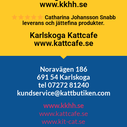
www.kkhh.se
Catharina Johansson Snabb
leverans och jättefina produkter.
Karlskoga Kattcafe
www.kattcafe.se
Noravägen 186
691 54 Karlskoga
tel 07272 81240
kundservice@kattbutiken.com
www.kkhh.se
www.kattcafe.se
www.kit-cat.se