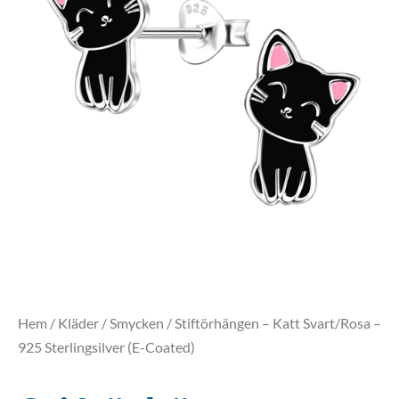
Hem
/
Kläder
/
Smycken
/ Stiftörhängen – Katt Svart/Rosa –
925 Sterlingsilver (E-Coated)