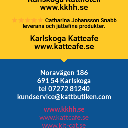
www.kkhh.se
Catharina Johansson Snabb
leverans och jättefina produkter.
Karlskoga Kattcafe
www.kattcafe.se
Noravägen 186
691 54 Karlskoga
tel 07272 81240
kundservice@kattbutiken.com
www.kkhh.se
www.kattcafe.se
www.kit-cat.se