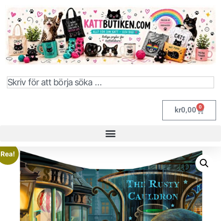
0
kr
0,00
Rea!