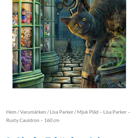
Hem
/
Varumärken
/
Lisa Parker
/ Mjuk Pläd – Lisa Parker –
Rusty Cauldron – 160 cm