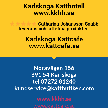
Karlskoga Katthotell
www.kkhh.se
Catharina Johansson Snabb
leverans och jättefina produkter.
Karlskoga Kattcafe
www.kattcafe.se
Noravägen 186
691 54 Karlskoga
tel 07272 81240
kundservice@kattbutiken.com
www.kkhh.se
www.kattcafe.se