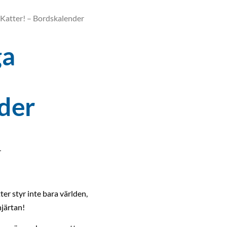
 Katter! – Bordskalender
ga
der
r
tter styr inte bara världen,
hjärtan!