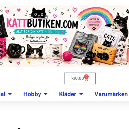
0
kr
0,00
al
Hobby
Kläder
Varumärken