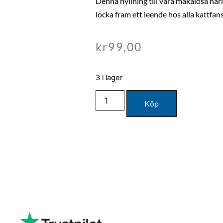
Denna hyllning till våra makalösa hå
locka fram ett leende hos alla kattfans
kr
99,00
3 i lager
Köp