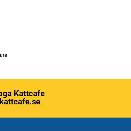
ure
oga Kattcafe
attcafe.se