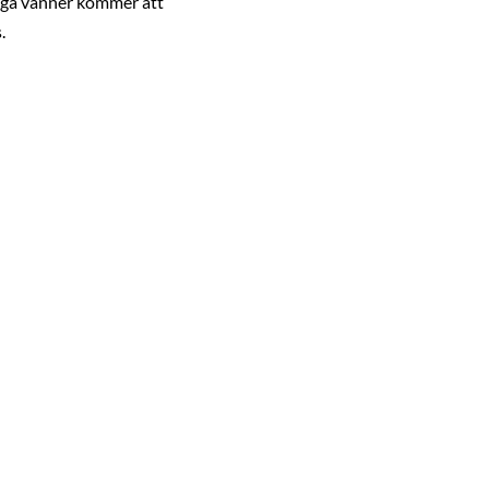
riga vänner kommer att
.