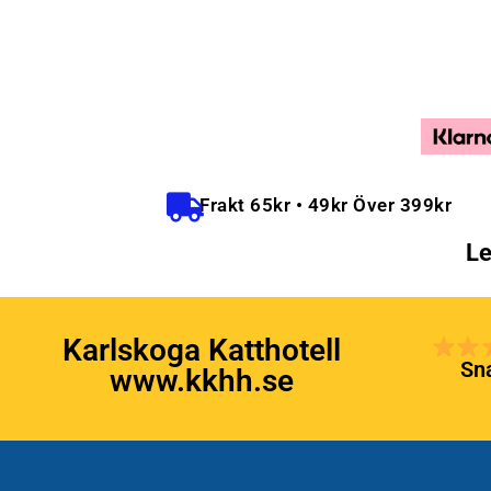
Frakt 65kr • 49kr Över 399kr
Le
Karlskoga Katthotell
Sna
www.kkhh.se