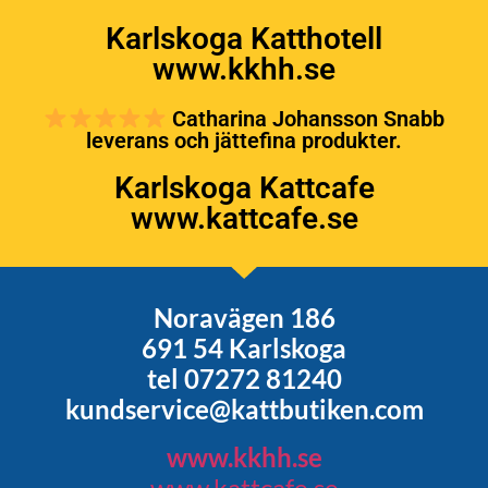
Karlskoga Katthotell
www.kkhh.se
Catharina Johansson Snabb
leverans och jättefina produkter.
Karlskoga Kattcafe
www.kattcafe.se
Noravägen 186
691 54 Karlskoga
tel 07272 81240
kundservice@kattbutiken.com
www.kkhh.se
www.kattcafe.se