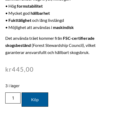
• Hög
formstabilitet
• Mycket god
hållbarhet
•
Fukttålighet
och lång livslängd
• Möjlighet att användas i
maskindisk
Det använda träet kommer från
FSC-certifierade
skogsbestånd
(Forest Stewardship Council), vilket
garanterar ansvarsfullt och hållbart skogsbruk.
kr
445,00
3 i lager
Köp