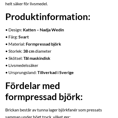
helt säker för livsmedel.
Produktinformation:
• Design:
Katten – Nadja Wedin
• Färg:
Svart
• Material:
Formpressad björk
• Storlek:
38 cm
diameter
• Skötsel:
Tål maskindisk
• Livsmedelssäker
• Ursprungsland:
Tillverkad i Sverige
Fördelar med
formpressad björk:
Brickan består av tunna lager björkfanér som pressats
samman under högt tryck, vilket ger: