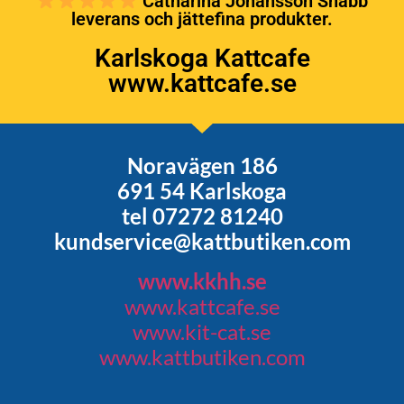
Catharina Johansson Snabb
leverans och jättefina produkter.
Karlskoga Kattcafe
www.kattcafe.se
Noravägen 186
691 54 Karlskoga
tel 07272 81240
kundservice@kattbutiken.com
www.kkhh.se
www.kattcafe.se
www.kit-cat.se
www.kattbutiken.com