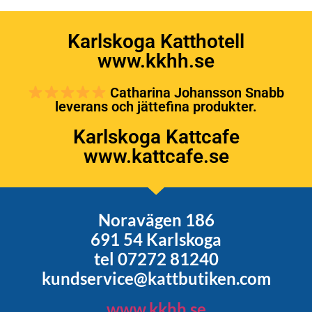
Karlskoga Katthotell
www.kkhh.se
Catharina Johansson Snabb
leverans och jättefina produkter.
Karlskoga Kattcafe
www.kattcafe.se
Noravägen 186
691 54 Karlskoga
tel 07272 81240
kundservice@kattbutiken.com
www.kkhh.se