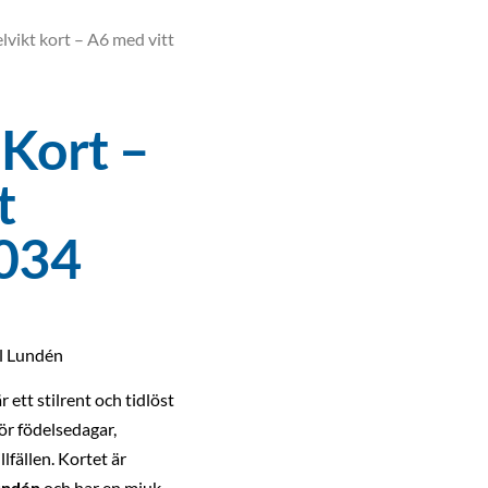
vikt kort – A6 med vitt
Kort –
t
-034
ll Lundén
r ett stilrent och tidlöst
ör födelsedagar,
llfällen. Kortet är
Lundén
och har en mjuk,