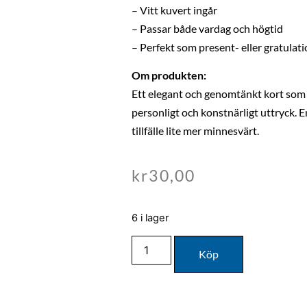
– Vitt kuvert ingår
– Passar både vardag och högtid
– Perfekt som present- eller gratulat
Om produkten:
Ett elegant och genomtänkt kort som 
personligt och konstnärligt uttryck. En
tillfälle lite mer minnesvärt.
kr
30,00
6 i lager
Köp