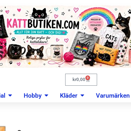
0
kr
0,00
al
Hobby
Kläder
Varumärken