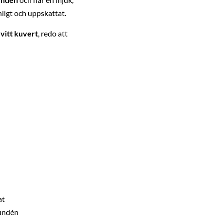
ligt och uppskattat.
t
vitt kuvert
, redo att
at
Lundén