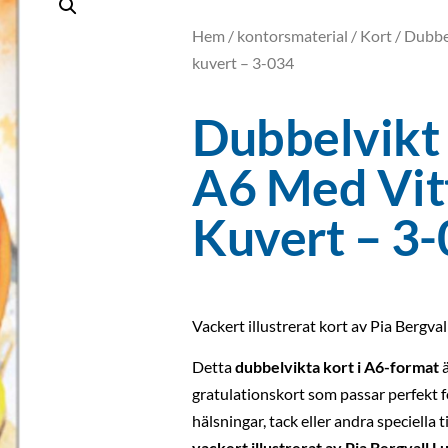
Hem
/
kontorsmaterial
/
Kort
/ Dubbel
kuvert – 3-034
Dubbelvikt 
A6 Med Vit
Kuvert – 3
Vackert illustrerat kort av Pia Bergva
Detta
dubbelvikta kort i A6-format
ä
gratulationskort som passar perfekt f
hälsningar, tack eller andra speciella ti
vackert illustrerat av Pia Bergvall 