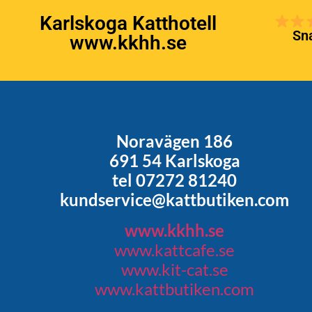
Karlskoga Katthotell
Sna
www.kkhh.se
Noravägen 186
691 54 Karlskoga
tel 07272 81240
kundservice@kattbutiken.com
www.kkhh.se
www.kattcafe.se
www.kit-cat.se
www.kattbutiken.com