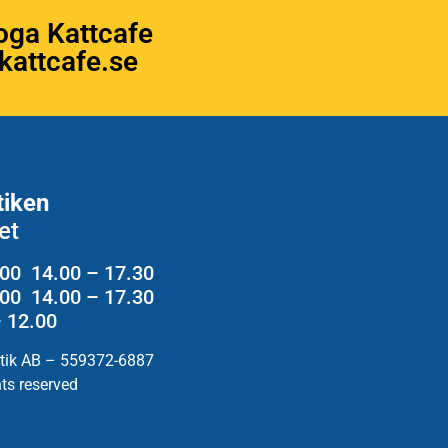
oga Kattcafe
attcafe.se
tiken
et
.00 14.00 – 17.30
2.00 14.00 – 17.30
– 12.00
utik AB – 559372-6887
hts reserved