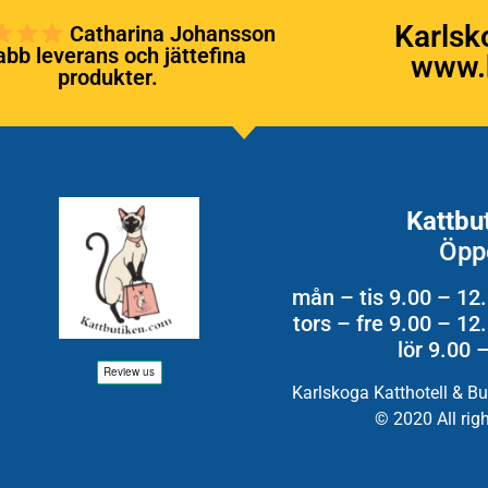
Karlsk
Catharina Johansson
bb leverans och jättefina
www.k
produkter.
Kattbu
Öpp
mån – tis 9.00 – 12
tors – fre 9.00 – 1
lör 9.00 
Karlskoga Katthotell & B
© 2020 All rig