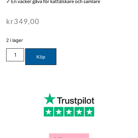
✓ En vacker gåva för kattälskare och samlare
kr
349,00
2 i lager
Köp