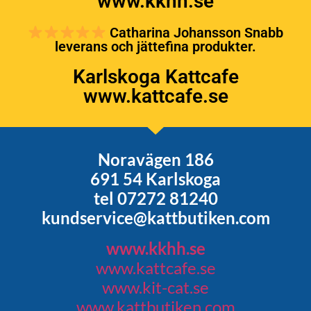
www.kkhh.se
Catharina Johansson Snabb
leverans och jättefina produkter.
Karlskoga Kattcafe
www.kattcafe.se
Noravägen 186
691 54 Karlskoga
tel 07272 81240
kundservice@kattbutiken.com
www.kkhh.se
www.kattcafe.se
www.kit-cat.se
www.kattbutiken.com