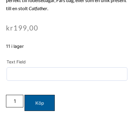
perfekt till födelsedagar, Fars dag, eller som en unik present
till en stolt
Catfather
.
kr
199,00
11 i lager
Text Field
Köp