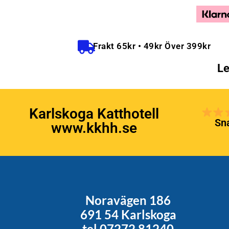
Frakt 65kr • 49kr Över 399kr
Le
Karlskoga Katthotell
Sna
www.kkhh.se
Noravägen 186
691 54 Karlskoga
tel 07272 81240