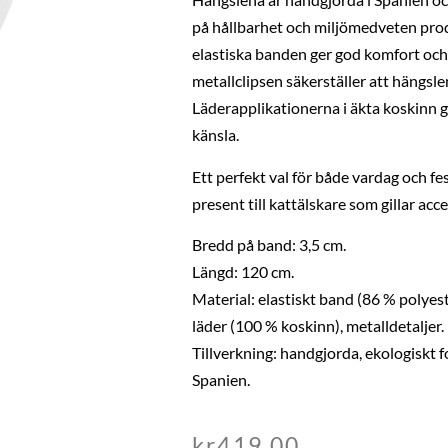
på hållbarhet och miljömedveten pro
elastiska banden ger god komfort och 
metallclipsen säkerställer att hängslen
Läderapplikationerna i äkta koskinn 
känsla.
Ett perfekt val för både vardag och fe
present till kattälskare som gillar ac
Bredd på band: 3,5 cm.
Längd: 120 cm.
Material: elastiskt band (86 % polyest
läder (100 % koskinn), metalldetaljer.
Tillverkning: handgjorda, ekologiskt fo
Spanien.
kr
419,00