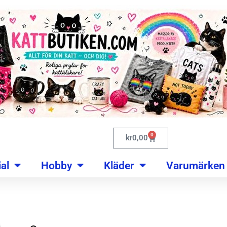
0
kr
0,00
al
Hobby
Kläder
Varumärken