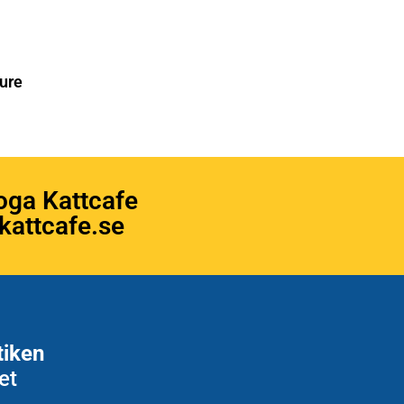
ure
oga Kattcafe
attcafe.se
tiken
et