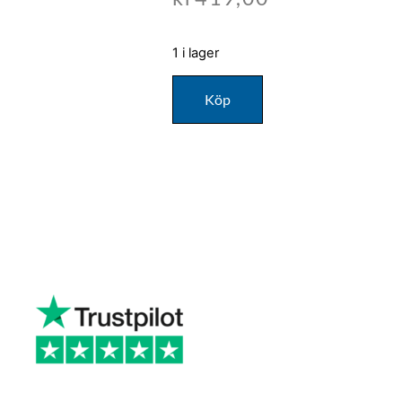
1 i lager
Köp