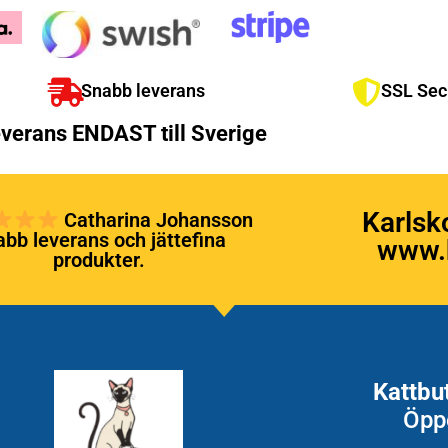
Snabb leverans
SSL Sec
verans ENDAST till Sverige
Karlsk
Catharina Johansson
bb leverans och jättefina
www.k
produkter.
Kattbu
Öpp