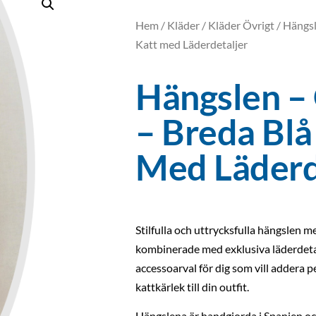
Hem
/
Kläder
/
Kläder Övrigt
/ Hängsl
Katt med Läderdetaljer
Hängslen –
– Breda Blå
Med Läderd
Stilfulla och uttrycksfulla hängslen me
kombinerade med exklusiva läderdetal
accessoarval för dig som vill addera p
kattkärlek till din outfit.
Hängslena är handgjorda i Spanien oc