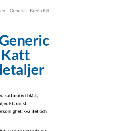
en – Generic – Breda Blå
 Generic
 Katt
etaljer
d kattmotiv i blått,
jer. Ett unikt
ersonlighet, kvalitet och
h tillverkade med fokus