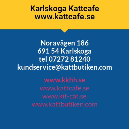
Karlskoga Kattcafe
www.kattcafe.se
Noravägen 186
691 54 Karlskoga
tel 07272 81240
kundservice@kattbutiken.com
www.kkhh.se
www.kattcafe.se
www.kit-cat.se
www.kattbutiken.com