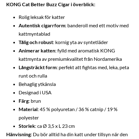
KONG Cat Better Buzz Cigar i överblick:
Rolig leksak för katter
Autentisk cigarrform
: banderoll med ett motiv med
kattmyntablad
Tålig och robust
: kornig yta av syntetläder
Animerar
katten
: fylld med aromatisk KONG
kattmynta av premiumkvalitet från Nordamerika
Långsträckt
form
: perfekt att fightas med, leka, peta
runt och rulla
Behaglig ytkänsla
Designad i USA
Färg
: brun
Material
: 45 % polyuretan / 36 % catnip / 19 %
polyester
Storlek
: ca Ø 3,5 x L 23 cm
Hänvisning
: Du bör alltid ha din katt under tillsyn när den