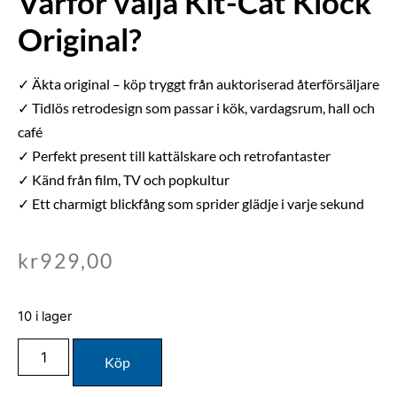
Varför välja Kit-Cat Klock
Original?
✓ Äkta original – köp tryggt från auktoriserad återförsäljare
✓ Tidlös retrodesign som passar i kök, vardagsrum, hall och
café
✓ Perfekt present till kattälskare och retrofantaster
✓ Känd från film, TV och popkultur
✓ Ett charmigt blickfång som sprider glädje i varje sekund
kr
929,00
10 i lager
Köp