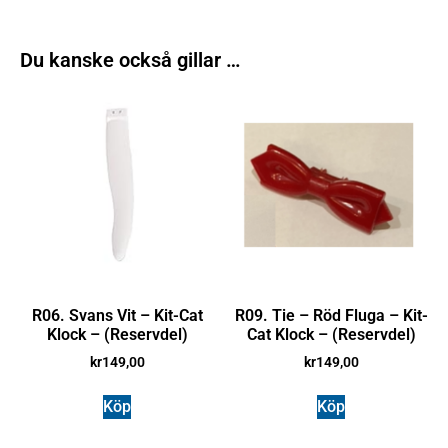
Du kanske också gillar …
R06. Svans Vit – Kit-Cat
R09. Tie – Röd Fluga – Kit-
Klock – (Reservdel)
Cat Klock – (Reservdel)
kr
149,00
kr
149,00
Köp
Köp