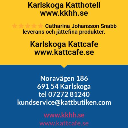
Karlskoga Katthotell
www.kkhh.se
Catharina Johansson Snabb
leverans och jättefina produkter.
Karlskoga Kattcafe
www.kattcafe.se
Noravägen 186
691 54 Karlskoga
tel 07272 81240
kundservice@kattbutiken.com
www.kkhh.se
www.kattcafe.se