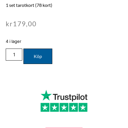
1 set tarotkort (78 kort)
kr
179,00
4 i lager
Köp