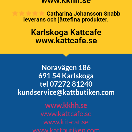
www.kkhh.se
Catharina Johansson Snabb
leverans och jättefina produkter.
Karlskoga Kattcafe
www.kattcafe.se
Noravägen 186
691 54 Karlskoga
tel 07272 81240
kundservice@kattbutiken.com
www.kkhh.se
www.kattcafe.se
www.kit-cat.se
www.kattbutiken.com