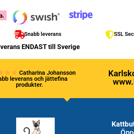
Snabb leverans
SSL Sec
verans ENDAST till Sverige
Karlsk
Catharina Johansson
bb leverans och jättefina
www.k
produkter.
Kattbu
Öpp