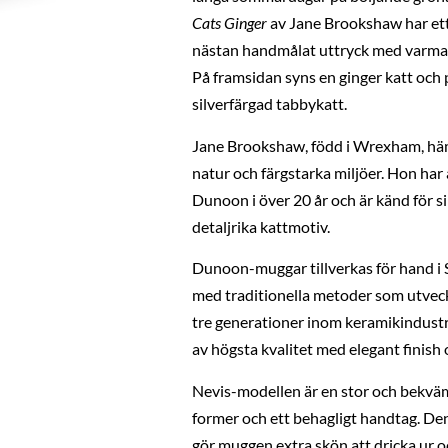
Cats Ginger
av Jane Brookshaw har et
nästan handmålat uttryck med varma fä
På framsidan syns en ginger katt och
silverfärgad tabbykatt.
Jane Brookshaw, född i Wrexham, hämt
natur och färgstarka miljöer. Hon ha
Dunoon i över 20 år och är känd för s
detaljrika kattmotiv.
Dunoon-muggar tillverkas för hand i S
med traditionella metoder som utveck
tre generationer inom keramikindustr
av högsta kvalitet med elegant finish 
Nevis-modellen är en stor och bekv
former och ett behagligt handtag. De
gör muggen extra skön att dricka ur 