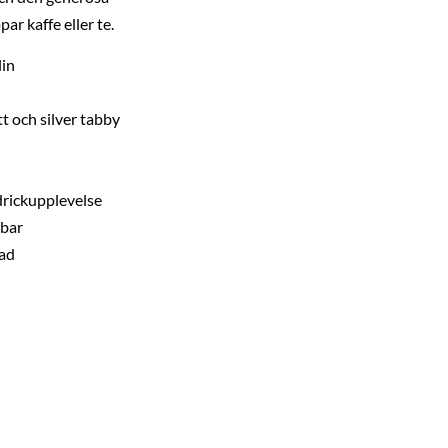
ar kaffe eller te.
lin
t och silver tabby
drickupplevelse
lbar
lad