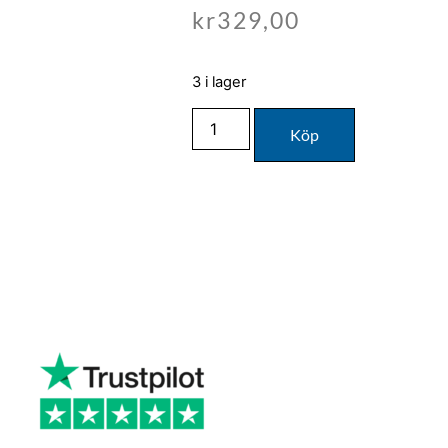
kr
329,00
3 i lager
Köp