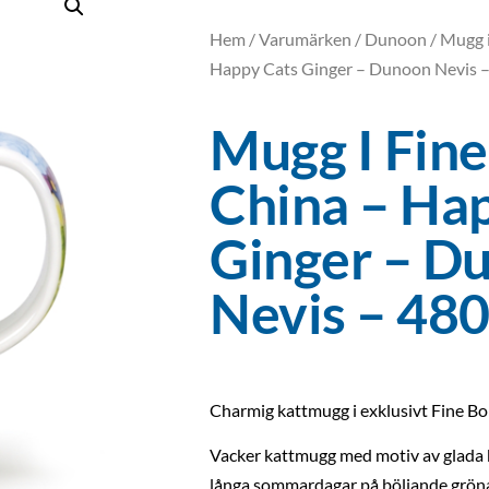
Hem
/
Varumärken
/
Dunoon
/ Mugg 
Happy Cats Ginger – Dunoon Nevis –
Mugg I Fin
China – Ha
Ginger – D
Nevis – 48
Charmig kattmugg i exklusivt Fine B
Vacker kattmugg med motiv av glada 
långa sommardagar på böljande grön