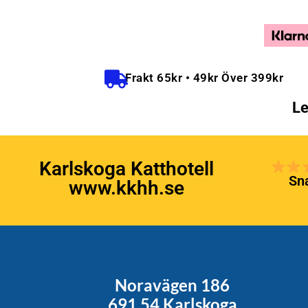
Frakt 65kr • 49kr Över 399kr
Le
Karlskoga Katthotell
Sna
www.kkhh.se
Noravägen 186
691 54 Karlskoga