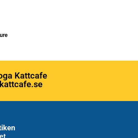
ure
oga Kattcafe
attcafe.se
tiken
et