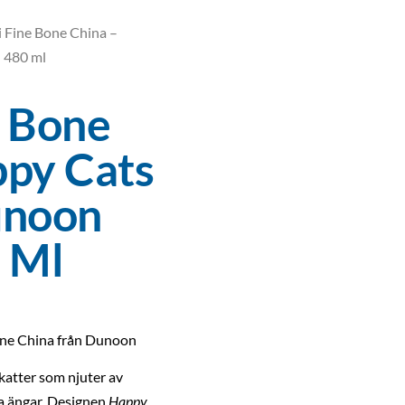
i Fine Bone China –
 480 ml
e Bone
ppy Cats
unoon
0 Ml
one China från
Dunoon
katter som njuter av
a ängar. Designen
Happy