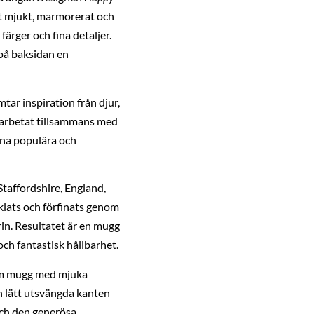
t mjukt, marmorerat och
rger och fina detaljer.
 på baksidan en
ar inspiration från djur,
r arbetat tillsammans med
ina populära och
taffordshire, England,
lats och förfinats genom
in. Resultatet är en mugg
och fantastisk hållbarhet.
äm mugg med mjuka
n lätt utsvängda kanten
och den generösa