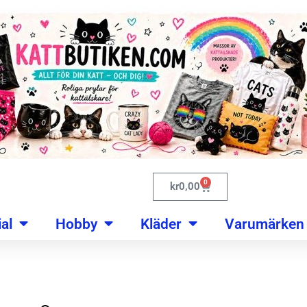
0
kr
0,00
al
Hobby
Kläder
Varumärken