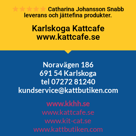
Catharina Johansson Snabb
leverans och jättefina produkter.
Karlskoga Kattcafe
www.kattcafe.se
Noravägen 186
691 54 Karlskoga
tel 07272 81240
kundservice@kattbutiken.com
www.kkhh.se
www.kattcafe.se
www.kit-cat.se
www.kattbutiken.com