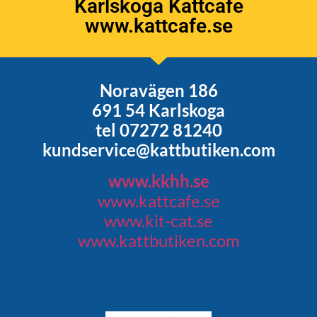
Karlskoga Kattcafe
www.kattcafe.se
Noravägen 186
691 54 Karlskoga
tel 07272 81240
kundservice@kattbutiken.com
www.kkhh.se
www.kattcafe.se
www.kit-cat.se
www.kattbutiken.com