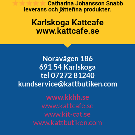
Catharina Johansson Snabb
leverans och jättefina produkter.
Karlskoga Kattcafe
www.kattcafe.se
Noravägen 186
691 54 Karlskoga
tel 07272 81240
kundservice@kattbutiken.com
www.kkhh.se
www.kattcafe.se
www.kit-cat.se
www.kattbutiken.com