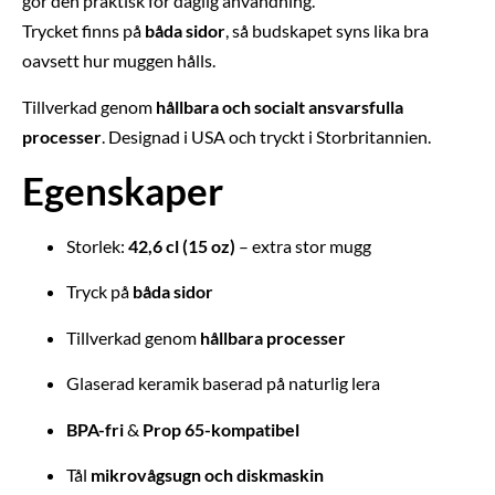
gör den praktisk för daglig användning.
Trycket finns på
båda sidor
, så budskapet syns lika bra
oavsett hur muggen hålls.
Tillverkad genom
hållbara och socialt ansvarsfulla
processer
. Designad i USA och tryckt i Storbritannien.
Egenskaper
Storlek:
42,6 cl (15 oz)
– extra stor mugg
Tryck på
båda sidor
Tillverkad genom
hållbara processer
Glaserad keramik baserad på naturlig lera
BPA-fri
&
Prop 65-kompatibel
Tål
mikrovågsugn och diskmaskin