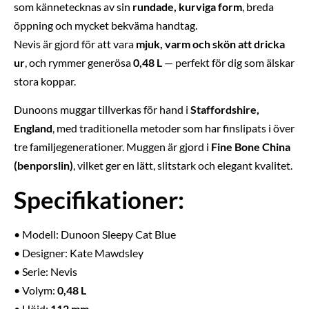
som kännetecknas av sin
rundade, kurviga form
, breda
öppning och mycket bekväma handtag.
Nevis är gjord för att vara
mjuk, varm och skön att dricka
ur
, och rymmer generösa
0,48 L
— perfekt för dig som älskar
stora koppar.
Dunoons muggar tillverkas för hand i
Staffordshire,
England
, med traditionella metoder som har finslipats i över
tre familjegenerationer. Muggen är gjord i
Fine Bone China
(benporslin)
, vilket ger en lätt, slitstark och elegant kvalitet.
Specifikationer:
• Modell: Dunoon Sleepy Cat Blue
• Designer: Kate Mawdsley
• Serie: Nevis
• Volym:
0,48 L
• Höjd:
112 mm