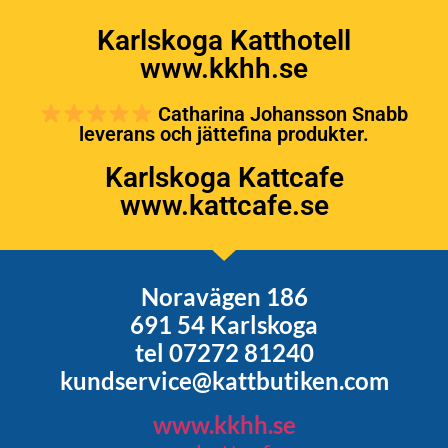
Karlskoga Katthotell
www.kkhh.se
Catharina Johansson Snabb
leverans och jättefina produkter.
Karlskoga Kattcafe
www.kattcafe.se
Noravägen 186
691 54 Karlskoga
tel 07272 81240
kundservice@kattbutiken.com
www.kkhh.se