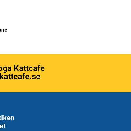
ure
oga Kattcafe
attcafe.se
tiken
et