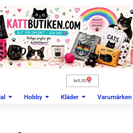
0
kr
0,00
al
Hobby
Kläder
Varumärken