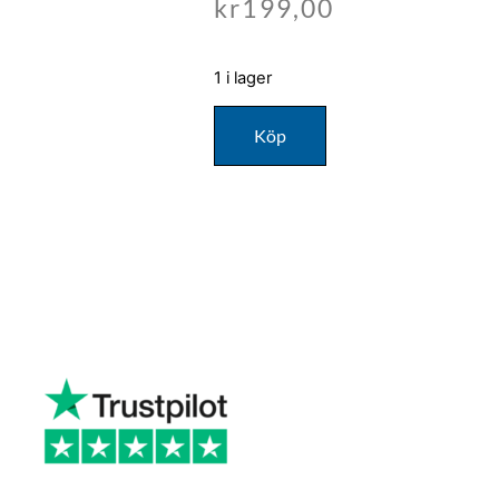
kr
199,00
1 i lager
Köp