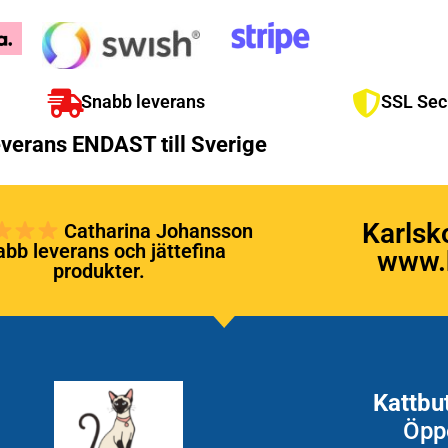
Snabb leverans
SSL Sec
verans ENDAST till Sverige
Karlsk
Catharina Johansson
bb leverans och jättefina
www.k
produkter.
Kattbu
Öpp