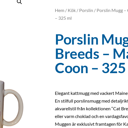
Hem
/
Kök
/
Porslin
/ Porslin Mugg –
– 325 ml
Porslin Mug
Breeds – M
Coon – 325
Elegant kattmugg med vackert Main
En stilfull porslinsmugg med detaljri
akvarellstil från kollektionen “Cat Bree
eller varm choklad och en vardagsfavor
Muggen är exklusivt framtagen för K