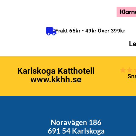
Frakt 65kr • 49kr Över 399kr
Le
Karlskoga Katthotell
Sna
www.kkhh.se
Noravägen 186
691 54 Karlskoga