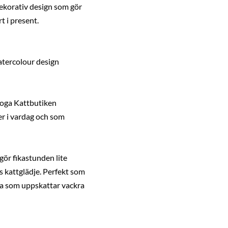
dekorativ design som gör
t i present.
tercolour design
skoga Kattbutiken
r i vardag och som
gör fikastunden lite
 kattglädje. Perfekt som
alla som uppskattar vackra