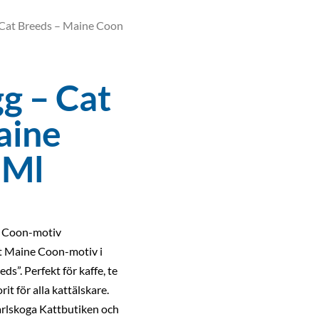
 Cat Breeds – Maine Coon
g – Cat
aine
 Ml
e Coon-motiv
kt Maine Coon-motiv i
ds”. Perfekt för kaffe, te
it för alla kattälskare.
arlskoga Kattbutiken och