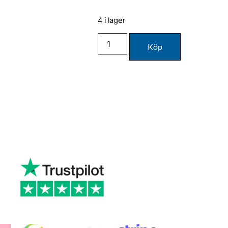
4 i lager
Köp