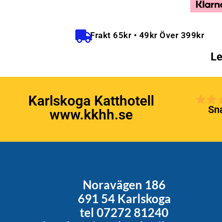
Frakt 65kr • 49kr Över 399kr
Le
Karlskoga Katthotell
Sna
www.kkhh.se
Noravägen 186
691 54 Karlskoga
tel 07272 81240