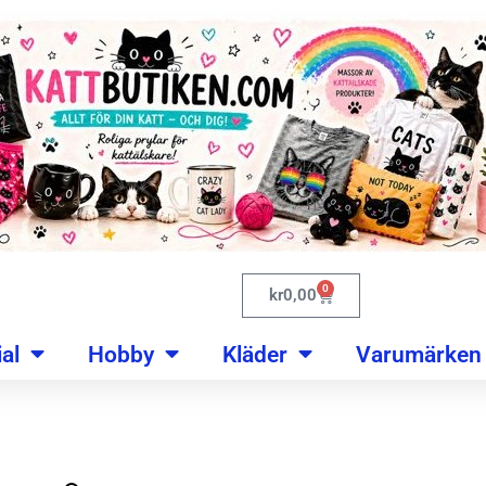
0
kr
0,00
al
Hobby
Kläder
Varumärken