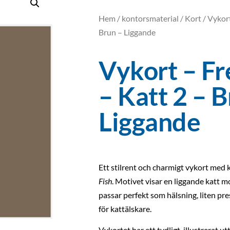
Hem
/
kontorsmaterial
/
Kort
/ Vykort
Brun – Liggande
Vykort – Fr
– Katt 2 – B
Liggande
Ett stilrent och charmigt vykort med 
Fish
. Motivet visar en liggande katt 
passar perfekt som hälsning, liten pre
för kattälskare.
Vykortet har ett tydligt, illustrerat 