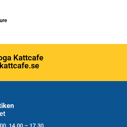
ure
oga Kattcafe
attcafe.se
tiken
et
.00 14.00 – 17.30