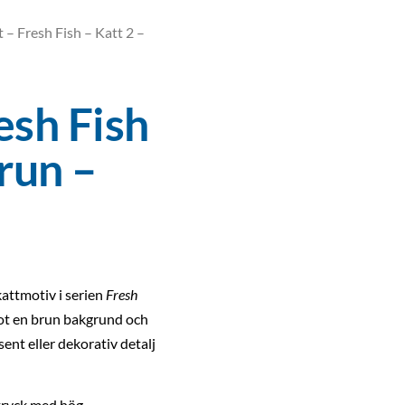
 – Fresh Fish – Katt 2 –
esh Fish
run –
kattmotiv i serien
Fresh
mot en brun bakgrund och
sent eller dekorativ detalj
uttryck med hög